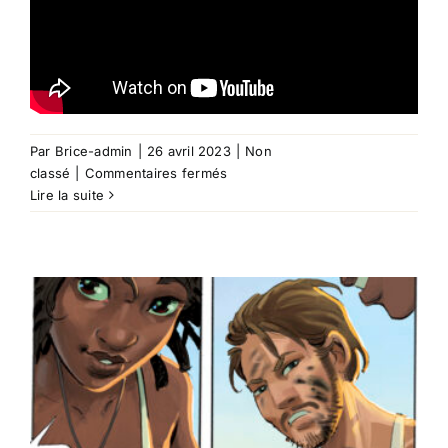
Par
Brice-admin
|
26 avril 2023
|
Non
sur
classé
|
Commentaires fermés
Carnet
Lire la suite
de
voyage