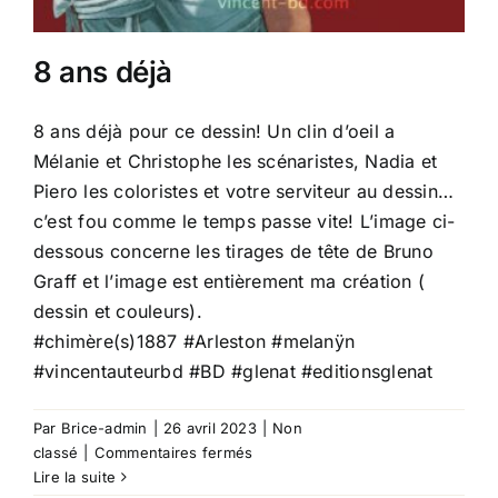
8 ans déjà
8 ans déjà pour ce dessin! Un clin d’oeil a
Mélanie et Christophe les scénaristes, Nadia et
Piero les coloristes et votre serviteur au dessin…
c’est fou comme le temps passe vite! L’image ci-
dessous concerne les tirages de tête de Bruno
Graff et l’image est entièrement ma création (
dessin et couleurs).
#chimère
(s)1887
#Arleston
#melanÿn
#vincentauteurbd
#BD
#glenat
#editionsglenat
Par
Brice-admin
|
26 avril 2023
|
Non
sur
classé
|
Commentaires fermés
8
Lire la suite