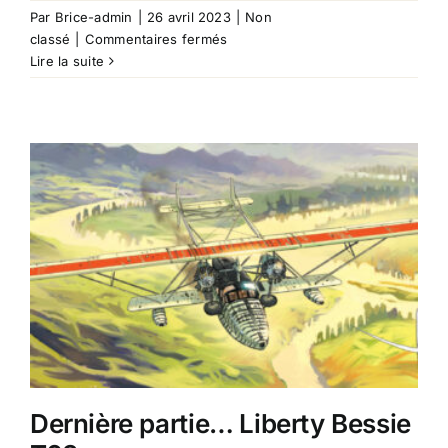
Par
Brice-admin
|
26 avril 2023
|
Non
sur
classé
|
Commentaires fermés
Bristol
Lire la suite
Bombay
–
Liberty
Bessie
T03
Dernière partie… Liberty Bessie