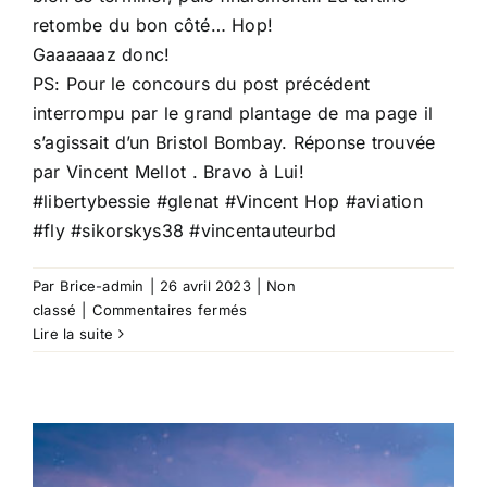
retombe du bon côté… Hop!
Gaaaaaaz donc!
PS: Pour le concours du post précédent
interrompu par le grand plantage de ma page il
s’agissait d’un Bristol Bombay. Réponse trouvée
par
Vincent Mellot
. Bravo à Lui!
#libertybessie
#glenat
#Vincent
Hop
#aviation
#fly
#sikorskys38
#vincentauteurbd
Par
Brice-admin
|
26 avril 2023
|
Non
sur
classé
|
Commentaires fermés
JOIE
Lire la suite
et
FELICITE