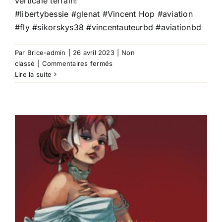
verticale terrain!
#libertybessie
#glenat
#
Vincent Hop
#aviation
#fly
#sikorskys38
#vincentauteurbd
#aviationbd
Par
Brice-admin
|
26 avril 2023
|
Non
sur
classé
|
Commentaires fermés
Dernière
Lire la suite
partie…
Liberty
Bessie
T03