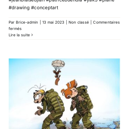
#drawing
#conceptart
Par
Brice-admin
|
13 mai 2023
|
Non classé
|
Commentaires
sur
fermés
Retour
Lire la suite
sur
la
Fréquence