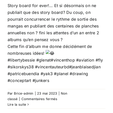
Story board for ever!… Et si désormais on ne
publiait que des story board? Du coup, on
pourrait concurrencer le rythme de sortie des
mangas en publiant des centaines de planches
annuelles non ? fini les attentes d’un an entre 2
albums qu’en pensez vous ?
Cette fin d’album me donne décidément de
nombreuses idées!
#libertybessie
#glenat
#vincenthop
#aviation
#fly
#sikorskys38
#vincentauteurbd
#jeanblaisedjian
#patricebuendia
#yak3
#planel
#drawing
#conceptart
#junkers
Par
Brice-admin
|
23 mai 2023
|
Non
sur
classé
|
Commentaires fermés
Story
Lire la suite
Board